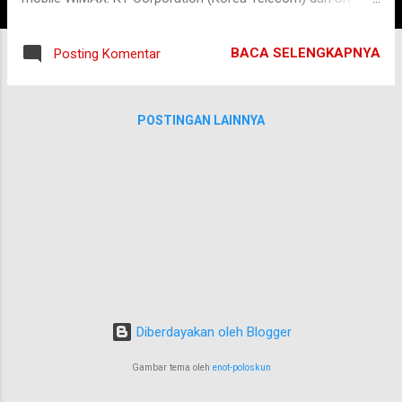
Telecom adalah pionirnya dan telah memulai layanan
teknologi ini di wilayah Seoul dan sekitarnya pada 30 Juni
BACA SELENGKAPNYA
Posting Komentar
2006. WiBro dirancang untuk mengatasi keterbatasan proses
transmisi data ponsel. Juga sekaligus untuk mensiasati
keterbatasan mobilitas akses jaringan internet broadband
POSTINGAN LAINNYA
pada ADSL atau WLAN. WiBro mampu mencapai kapasitas
transfer data 30 hingga 50 Mbps dengan jarak jangkauan 1
hingga 5 km. Artinya pengguna bisa tetap mengakses
internet saat bergerak hingga kecepatan 120 km/jam.
Bandingkan dengan WLAN yang tingkat mobilitasnya hanya
sebatas kecepatan berjalan kaki, atau mobilitas pada ponsel
yang bisa mencapai kecepatan hingga 250 km/jam. Dengan
kemampuan seperti ini bisa dibilang WiBro jauh lebih unggu...
Diberdayakan oleh Blogger
Gambar tema oleh
enot-poloskun