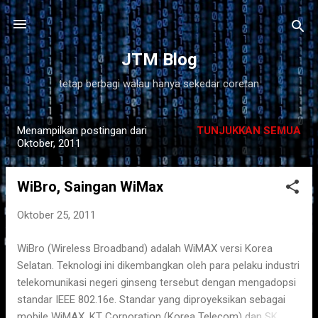
Langsung ke konten utama
JTM Blog
tetap berbagi walau hanya sekedar coretan
Menampilkan postingan dari
TUNJUKKAN SEMUA
P
Oktober, 2011
o
s
WiBro, Saingan WiMax
t
i
Oktober 25, 2011
n
WiBro (Wireless Broadband) adalah WiMAX versi Korea
g
Selatan. Teknologi ini dikembangkan oleh para pelaku industri
a
telekomunikasi negeri ginseng tersebut dengan mengadopsi
n
standar IEEE 802.16e. Standar yang diproyeksikan sebagai
mobile WiMAX. KT Corporation (Korea Telecom) dan SK