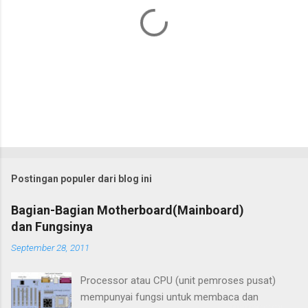
P
o
s
t
Postingan populer dari blog ini
i
n
Bagian-Bagian Motherboard(Mainboard)
g
dan Fungsinya
K
o
September 28, 2011
m
e
n
Processor atau CPU (unit pemroses pusat)
t
mempunyai fungsi untuk membaca dan
a