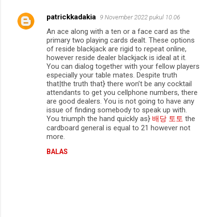
patrickkadakia
9 November 2022 pukul 10.06
K
An ace along with a ten or a face card as the
o
primary two playing cards dealt. These options
m
of reside blackjack are rigid to repeat online,
however reside dealer blackjack is ideal at it.
e
You can dialog together with your fellow players
especially your table mates. Despite truth
n
that|the truth that} there won’t be any cocktail
t
attendants to get you cellphone numbers, there
are good dealers. You is not going to have any
a
issue of finding somebody to speak up with.
r
You triumph the hand quickly as}
배당 토토
the
cardboard general is equal to 21 however not
more.
BALAS