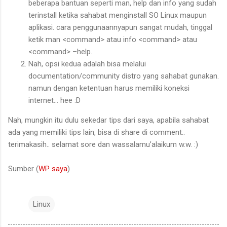
beberapa bantuan seperti man, help dan info yang sudah
terinstall ketika sahabat menginstall SO Linux maupun
aplikasi. cara penggunaannyapun sangat mudah, tinggal
ketik man <command> atau info <command> atau
<command> –help.
Nah, opsi kedua adalah bisa melalui
documentation/community distro yang sahabat gunakan.
namun dengan ketentuan harus memiliki koneksi
internet… hee
:D
Nah, mungkin itu dulu sekedar tips dari saya, apabila sahabat
ada yang memiliki tips lain, bisa di share di comment..
terimakasih.. selamat sore dan wassalamu’alaikum w.w.
:)
Sumber (
WP saya
)
Linux